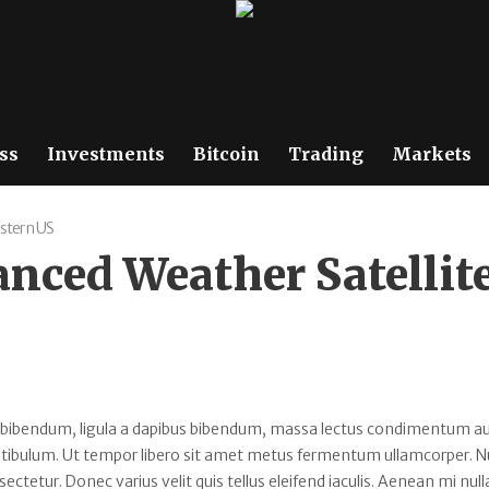
ss
Investments
Bitcoin
Trading
Markets
stern US
ced Weather Satellite
 bibendum, ligula a dapibus bibendum, massa lectus condimentum au
estibulum. Ut tempor libero sit amet metus fermentum ullamcorper. 
sectetur. Donec varius velit quis tellus eleifend iaculis. Aenean mi null