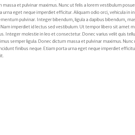
 massa et pulvinar maximus. Nunc ut felis a lorem vestibulum posuer
rta urna eget neque imperdiet efficitur. Aliquam odio orci, vehicula in 
 elementum pulvinar. Integer bibendum, ligula a dapibus bibendum, ma
 Nam imperdiet id lectus sed vestibulum. Ut tempor libero sit amet 
. Integer molestie in leo et consectetur. Donec varius velit quis tell
aximus semper ligula. Donec dictum massa et pulvinar maximus. Nunc ut
tincidunt finibus neque. Etiam porta urna eget neque imperdiet efficitu
it.