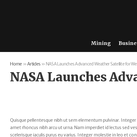
Mining
Busine
Home
»
Articles
»
NASA Launches Advanced Weather Satellite for We
NASA Launches Advan
Quisque pellentesque nibh ut sem elementum pulvinar. Integer
amet rhoncus nibh arcu ut urna. Nam imperdiet id lectus sed v
scelerisque iaculis purus eu varius. Integer molestie in leo et con