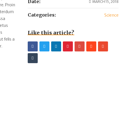
Date:
MARCH 15, 2018
e. Proin
interdum
Categories:
Science
ssa
metus
Like this article?
us
 felis a
r.