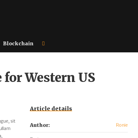
Blockchain
 for Western US
Article details
gue, sit
Author:
Ronie
Nullam
a,